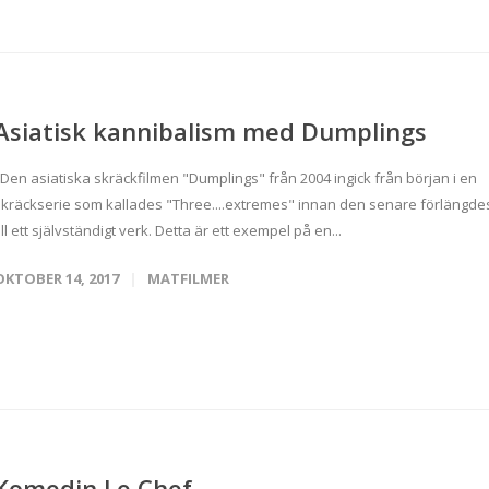
Asiatisk kannibalism med Dumplings
Den asiatiska skräckfilmen "Dumplings" från 2004 ingick från början i en
skräckserie som kallades "Three....extremes" innan den senare förlängde
ill ett självständigt verk. Detta är ett exempel på en...
OKTOBER 14, 2017
MATFILMER
Komedin Le Chef