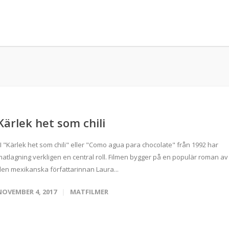
Kärlek het som chili
I "Kärlek het som chili" eller "Como agua para chocolate" från 1992 har
matlagning verkligen en central roll. Filmen bygger på en populär roman av
den mexikanska författarinnan Laura...
NOVEMBER 4, 2017
MATFILMER