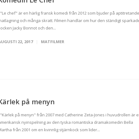
"Le chef" är en härlig fransk komedi från 2012 som bjuder på aptitretand
matlagning och många skratt. Filmen handlar om hur den ständigt sparkad
kocken Jacky Bonnot och den...
AUGUSTI 22, 2017
MATFILMER
Kärlek på menyn
"Kärlek på menyn" från 2007 med Catherine Zeta-Jones i huvudrollen är 
amerikansk nyinspelning av den tyska romantiska dramakomedin Bella
artha från 2001 om en kvinnlig stjärnkock som lider...