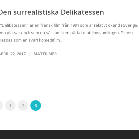
Den surrealistiska Delikatessen
"Delikatessen" är en fransk film från 1991 som är relativt okänd i Sverige.
Den platsar dock som en sällsam liten pärla i matfilmssamlingen. Filmen
klassas som en svart komedifilm...
APRIL 22, 2017
MATFILMER
1
2
3